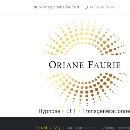
oriane@oriane-faurie.fr
06 18 09 79 64
Accueil
»
FAQ
»
Curabitur eget leo at velit imperdiet via