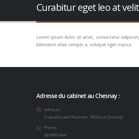
Curabitur eget leo at velit
Lorem ipsum dolor sit amet, consectetur adipiscing e
bibendum vitae semper a, volutpat eget massa.
Adresse du cabinet au Chesnay :
Adresse:
6 square saint Florentin, 78150 Le Chesnay
Phone:
0618097964